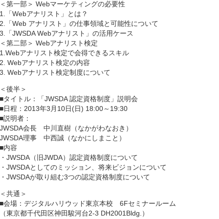
＜第一部＞ Webマーケティングの必要性
1.「Webアナリスト」とは？
2.「Web アナリスト」の仕事領域と可能性について
3.「JWSDA Webアナリスト」の活用ケース
＜第二部＞ Webアナリスト検定
1.Webアナリスト検定で会得できるスキル
2. Webアナリスト検定の内容
3. Webアナリスト検定制度について
＜後半＞
■タイトル：「JWSDA 認定資格制度」説明会
■日程：2013年3月10日(日) 18:00～19:30
■説明者：
JWSDA会長 中川直樹（なかがわなおき）
JWSDA理事 中西誠（なかにしまこと）
■内容
・JWSDA（旧JWDA）認定資格制度について
・JWSDAとしてのミッション、将来ビジョンについて
・JWSDAが取り組む3つの認定資格制度について
＜共通＞
■会場：デジタルハリウッド東京本校 6Fセミナールーム
（東京都千代田区神田駿河台2-3 DH2001Bldg.）