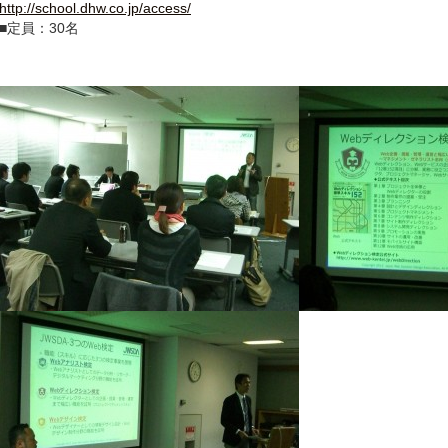
http://school.dhw.co.jp/access/
■定員：30名